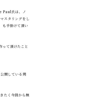
 Paul氏は、ノ
のマスタリングをし
s」も手掛けて頂い
作って頂けたこと
に公開している同
頂きたく今回から無