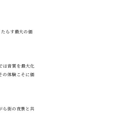
もたらす最大の価
Dでは音質を最大化
その体験こそに価
がら街の夜景と共