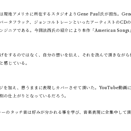
現地アメリカに所在するスタジオよりGene Paul氏が担当。Gene
バータフラック、ジョンコルトレーンといったアーティストのCD
ジニアである。今回法西氏の紹介により本作「American Song
げをするのではなく、自分の想いを伝え、それを汲んで頂きながら
と感じている。
ジを加え、思うままに表現しカバーさせて頂いた。YouTube動画
別の仕上がりとなっているだろう。
キーのタッチ音は好みが分かれる事を学び、音楽表現に全集中して