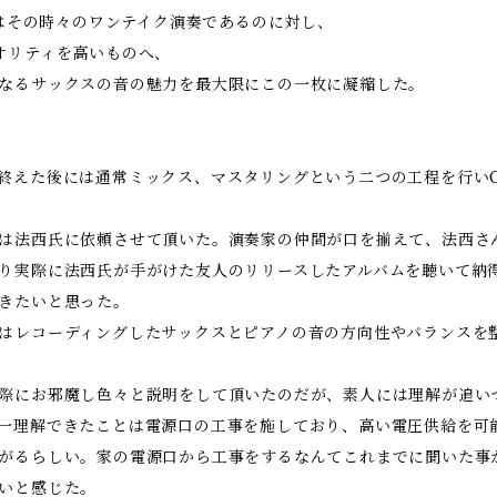
画ではその時々のワンテイク演奏であるのに対し、
オリティを高いものへ、
なるサックスの音の魅力を最大限にこの一枚に凝縮した。
終えた後には通常ミックス、マスタリングという二つの工程を行い
は法西氏に依頼させて頂いた。演奏家の仲間が口を揃えて、法西さ
り実際に法西氏が手がけた友人のリリースしたアルバムを聴いて納
きたいと思った。
はレコーディングしたサックスとピアノの音の方向性やバランスを
際にお邪魔し色々と説明をして頂いたのだが、素人には理解が追い
一理解できたことは電源口の工事を施しており、高い電圧供給を可
がるらしい。家の電源口から工事をするなんてこれまでに聞いた事
いと感じた。