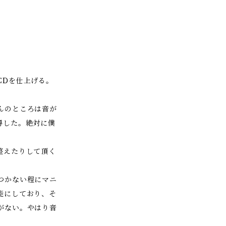
CDを仕上げる。
んのところは音が
得した。絶対に僕
整えたりして頂く
つかない程にマニ
能にしており、そ
がない。やはり音