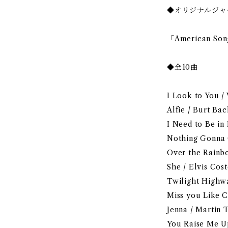
◆オリジナルジャケ
「American So
◆全10曲
I Look to You /
Alfie / Burt Ba
I Need to Be in
Nothing Gonna 
Over the Rainb
She / Elvis Cost
Twilight Highw
Miss you Like C
Jenna / Martin 
You Raise Me U