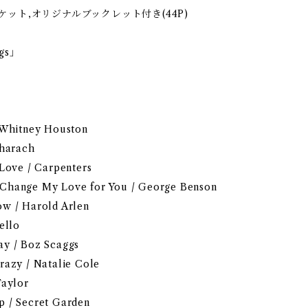
ット,オリジナルブックレット付き(44P)
ngs」
 Whitney Houston
charach
 Love / Carpenters
Change My Love for You / George Benson
ow / Harold Arlen
ello
ay / Boz Scaggs
razy / Natalie Cole
Taylor
p / Secret Garden